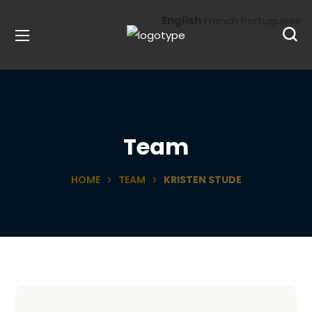
English
French
Portuguese
Team
HOME
TEAM
KRISTEN STUDE