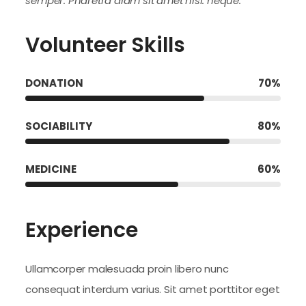
semper. Pharetra diam sit amet nisl. neque.
Volunteer Skills
DONATION
70
%
SOCIABILITY
80
%
MEDICINE
60
%
Experience
Ullamcorper malesuada proin libero nunc
consequat interdum varius. Sit amet porttitor eget