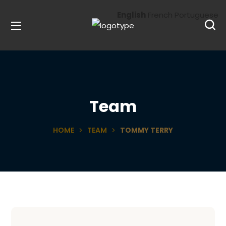
English
French
Portuguese
Team
HOME
TEAM
TOMMY TERRY