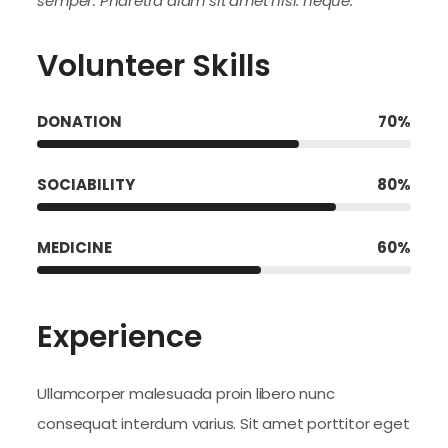
semper. Pharetra diam sit amet nisl. neque.
Volunteer Skills
DONATION
70
%
SOCIABILITY
80
%
MEDICINE
60
%
Experience
Ullamcorper malesuada proin libero nunc
consequat interdum varius. Sit amet porttitor eget